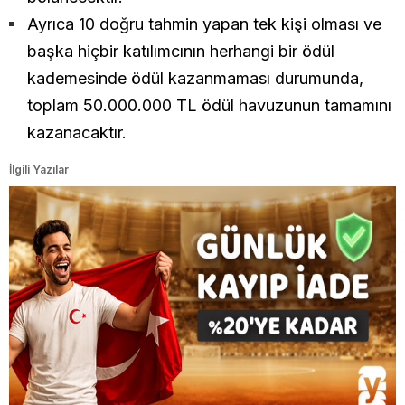
Ayrıca 10 doğru tahmin yapan tek kişi olması ve
başka hiçbir katılımcının herhangi bir ödül
kademesinde ödül kazanmaması durumunda,
toplam 50.000.000 TL ödül havuzunun tamamını
kazanacaktır.
İlgili Yazılar