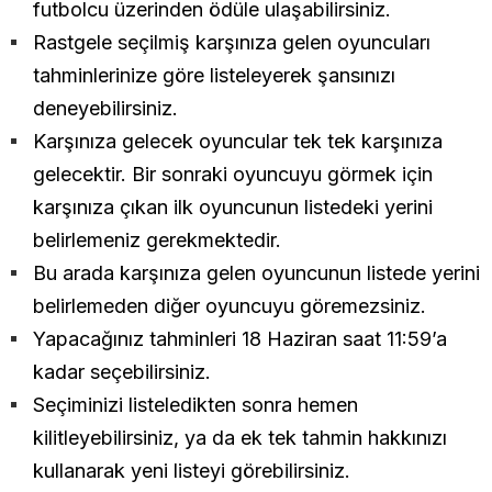
futbolcu üzerinden ödüle ulaşabilirsiniz.
Rastgele seçilmiş karşınıza gelen oyuncuları
tahminlerinize göre listeleyerek şansınızı
deneyebilirsiniz.
Karşınıza gelecek oyuncular tek tek karşınıza
gelecektir. Bir sonraki oyuncuyu görmek için
karşınıza çıkan ilk oyuncunun listedeki yerini
belirlemeniz gerekmektedir.
Bu arada karşınıza gelen oyuncunun listede yerini
belirlemeden diğer oyuncuyu göremezsiniz.
Yapacağınız tahminleri 18 Haziran saat 11:59’a
kadar seçebilirsiniz.
Seçiminizi listeledikten sonra hemen
kilitleyebilirsiniz, ya da ek tek tahmin hakkınızı
kullanarak yeni listeyi görebilirsiniz.