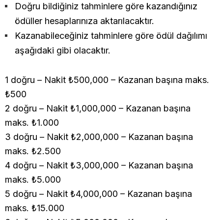
Doğru bildiğiniz tahminlere göre kazandığınız
ödüller hesaplarınıza aktarılacaktır.
Kazanabileceğiniz tahminlere göre ödül dağılımı
aşağıdaki gibi olacaktır.
1 doğru – Nakit ₺500,000 – Kazanan başına maks.
₺500
2 doğru – Nakit ₺1,000,000 – Kazanan başına
maks. ₺1.000
3 doğru – Nakit ₺2,000,000 – Kazanan başına
maks. ₺2.500
4 doğru – Nakit ₺3,000,000 – Kazanan başına
maks. ₺5.000
5 doğru – Nakit ₺4,000,000 – Kazanan başına
maks. ₺15.000