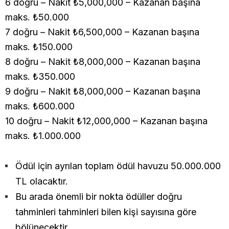
6 doğru – Nakit ₺5,000,000 – Kazanan başına
maks. ₺50.000
7 doğru – Nakit ₺6,500,000 – Kazanan başına
maks. ₺150.000
8 doğru – Nakit ₺8,000,000 – Kazanan başına
maks. ₺350.000
9 doğru – Nakit ₺8,000,000 – Kazanan başına
maks. ₺600.000
10 doğru – Nakit ₺12,000,000 – Kazanan başına
maks. ₺1.000.000
Ödül için ayrılan toplam ödül havuzu 50.000.000
TL olacaktır.
Bu arada önemli bir nokta ödüller doğru
tahminleri tahminleri bilen kişi sayısına göre
bölünecektir.