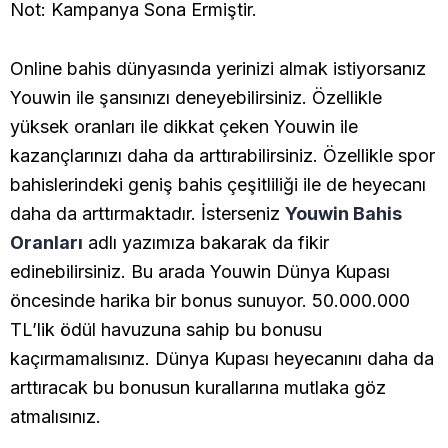
Not: Kampanya Sona Ermiştir.
Online bahis dünyasında yerinizi almak istiyorsanız
Youwin ile şansınızı deneyebilirsiniz. Özellikle
yüksek oranları ile dikkat çeken Youwin ile
kazançlarınızı daha da arttırabilirsiniz. Özellikle spor
bahislerindeki geniş bahis çeşitliliği ile de heyecanı
daha da arttırmaktadır. İsterseniz
Youwin Bahis
Oranları
adlı yazımıza bakarak da fikir
edinebilirsiniz. Bu arada Youwin Dünya Kupası
öncesinde harika bir bonus sunuyor. 50.000.000
TL’lik ödül havuzuna sahip bu bonusu
kaçırmamalısınız. Dünya Kupası heyecanını daha da
arttıracak bu bonusun kurallarına mutlaka göz
atmalısınız.