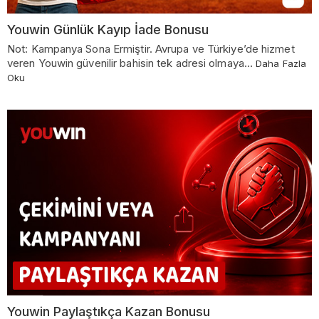
Youwin Günlük Kayıp İade Bonusu
Not: Kampanya Sona Ermiştir. Avrupa ve Türkiye’de hizmet
veren Youwin güvenilir bahisin tek adresi olmaya…
Daha Fazla
Oku
Youwin Paylaştıkça Kazan Bonusu