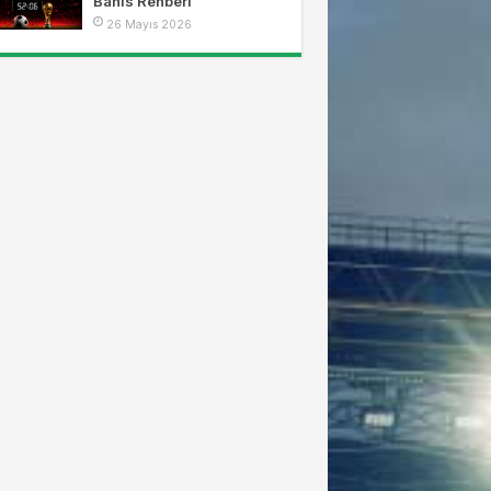
Bahis Rehberi
26 Mayıs 2026