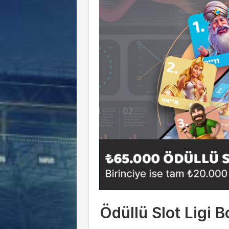
Ödüllü Slot Ligi 