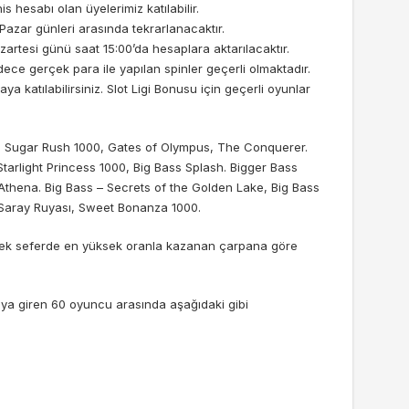
hesabı olan üyelerimiz katılabilir.
Pazar günleri arasında tekrarlanacaktır.
azartesi günü saat 15:00’da hesaplara aktarılacaktır.
e gerçek para ile yapılan spinler geçerli olmaktadır.
ya katılabilirsiniz. Slot Ligi Bonusu için geçerli oyunlar
 Sugar Rush 1000, Gates of Olympus, The Conquerer.
tarlight Princess 1000, Big Bass Splash. Bigger Bass
Athena. Big Bass – Secrets of the Golden Lake, Big Bass
aray Ruyası, Sweet Bonanza 1000.
z tek seferde en yüksek oranla kazanan çarpana göre
aya giren 60 oyuncu arasında aşağıdaki gibi