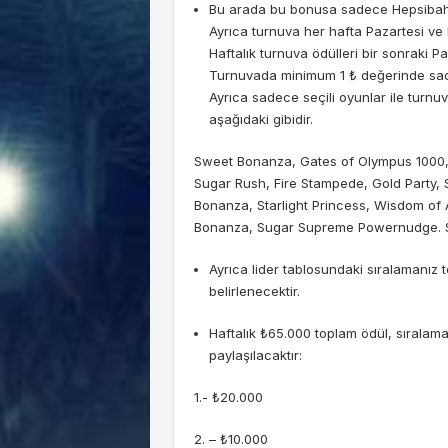
Bu arada bu bonusa sadece Hepsibahis 
Ayrıca turnuva her hafta Pazartesi ve 
Haftalık turnuva ödülleri bir sonraki P
Turnuvada minimum 1 ₺ değerinde sadec
Ayrıca sadece seçili oyunlar ile turnuva
aşağıdaki gibidir.
Sweet Bonanza, Gates of Olympus 1000,
Sugar Rush, Fire Stampede, Gold Party, S
Bonanza, Starlight Princess, Wisdom of 
Bonanza, Sugar Supreme Powernudge. S
Ayrıca lider tablosundaki sıralamanı
belirlenecektir.
Haftalık ₺65.000 toplam ödül, sıralam
paylaşılacaktır:
1.- ₺20.000
2. – ₺10.000