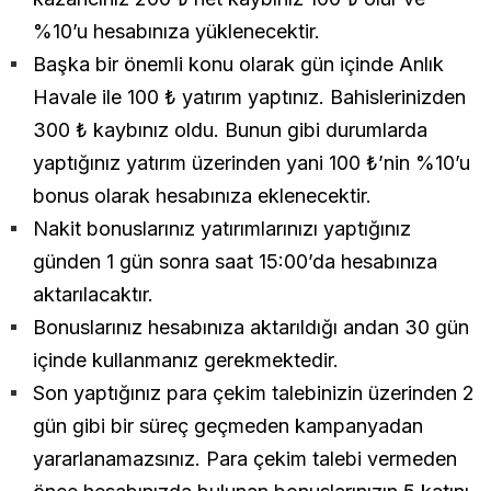
%10’u hesabınıza yüklenecektir.
Başka bir önemli konu olarak gün içinde Anlık
Havale ile 100 ₺ yatırım yaptınız. Bahislerinizden
300 ₺ kaybınız oldu. Bunun gibi durumlarda
yaptığınız yatırım üzerinden yani 100 ₺’nin %10’u
bonus olarak hesabınıza eklenecektir.
Nakit bonuslarınız yatırımlarınızı yaptığınız
günden 1 gün sonra saat 15:00’da hesabınıza
aktarılacaktır.
Bonuslarınız hesabınıza aktarıldığı andan 30 gün
içinde kullanmanız gerekmektedir.
Son yaptığınız para çekim talebinizin üzerinden 2
gün gibi bir süreç geçmeden kampanyadan
yararlanamazsınız. Para çekim talebi vermeden