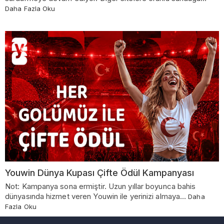
Daha Fazla Oku
Youwin Dünya Kupası Çifte Ödül Kampanyası
Not: Kampanya sona ermiştir. Uzun yıllar boyunca bahis
dünyasında hizmet veren Youwin ile yerinizi almaya…
Daha
Fazla Oku