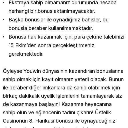
Ekstraya sahip olmamanız durumunda hesaba
herhangi bir bonus aktarılmayacaktır.
Başka bonuslar ile oynadığınız bahisler, bu
bonusla beraber kullanılmamaktadır.
Bonusa hak kazanmak için, para çekme talebinizi
15 Ekim’den sonra gerçekleştirmeniz
gerekmektedir.
Öyleyse Youwin dünyasının kazandıran bonuslarına
sahip olmak için kayıt olmanız yeterli olacak. Bunun
ile beraber diğer imkanlara da sahip olabilmek için
birkaç dakikalık üyelik işlemlerini tamamlayarak siz
de kazanmaya başlayın! Kazanma heyecanına
sahip olun ve eğlencenin tadını çıkarın! Üstelik
Casinonun 8. Harikası bonusu ile oynayacağınız