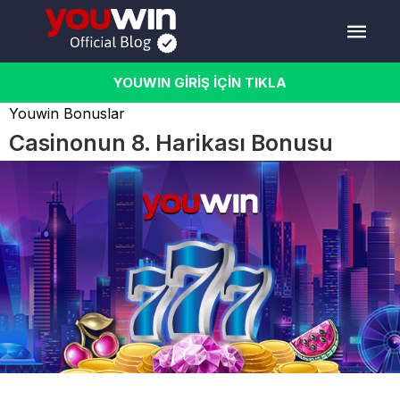
YOUWIN GİRİŞ İÇİN TIKLA
Youwin Bonuslar
Casinonun 8. Harikası Bonusu