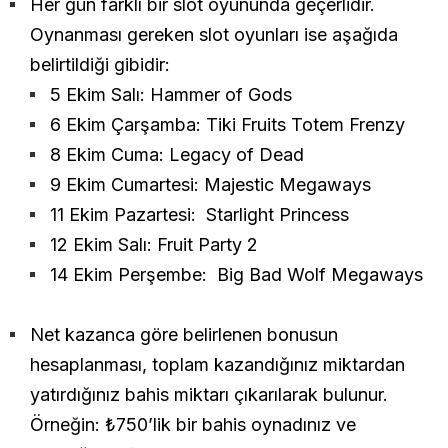
Her gün farklı bir slot oyununda geçerlidir.
Oynanması gereken slot oyunları ise aşağıda
belirtildiği gibidir:
5 Ekim Salı: Hammer of Gods
6 Ekim Çarşamba: Tiki Fruits Totem Frenzy
8 Ekim Cuma: Legacy of Dead
9 Ekim Cumartesi: Majestic Megaways
11 Ekim Pazartesi: Starlight Princess
12 Ekim Salı: Fruit Party 2
14 Ekim Perşembe: Big Bad Wolf Megaways
Net kazanca göre belirlenen bonusun
hesaplanması, toplam kazandığınız miktardan
yatırdığınız bahis miktarı çıkarılarak bulunur.
Örneğin: ₺750’lik bir bahis oynadınız ve