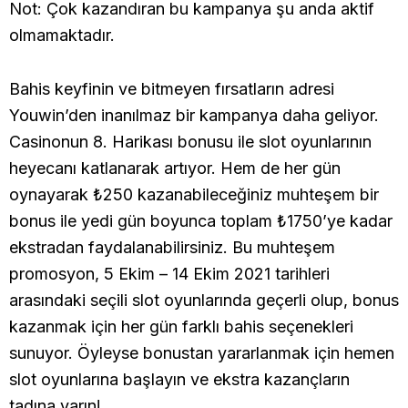
Not: Çok kazandıran bu kampanya şu anda aktif
olmamaktadır.
Bahis keyfinin ve bitmeyen fırsatların adresi
Youwin’den inanılmaz bir kampanya daha geliyor.
Casinonun 8. Harikası bonusu ile slot oyunlarının
heyecanı katlanarak artıyor. Hem de her gün
oynayarak ₺250 kazanabileceğiniz muhteşem bir
bonus ile yedi gün boyunca toplam ₺1750’ye kadar
ekstradan faydalanabilirsiniz. Bu muhteşem
promosyon, 5 Ekim – 14 Ekim 2021 tarihleri
arasındaki seçili slot oyunlarında geçerli olup, bonus
kazanmak için her gün farklı bahis seçenekleri
sunuyor. Öyleyse bonustan yararlanmak için hemen
slot oyunlarına başlayın ve ekstra kazançların
tadına varın!