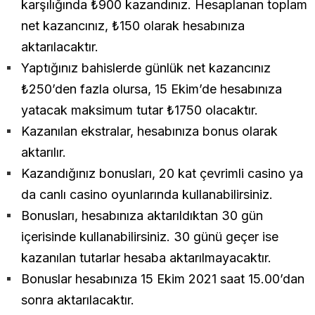
karşılığında ₺900 kazandınız. Hesaplanan toplam
net kazancınız, ₺150 olarak hesabınıza
aktarılacaktır.
Yaptığınız bahislerde günlük net kazancınız
₺250’den fazla olursa, 15 Ekim’de hesabınıza
yatacak maksimum tutar ₺1750 olacaktır.
Kazanılan ekstralar, hesabınıza bonus olarak
aktarılır.
Kazandığınız bonusları, 20 kat çevrimli casino ya
da canlı casino oyunlarında kullanabilirsiniz.
Bonusları, hesabınıza aktarıldıktan 30 gün
içerisinde kullanabilirsiniz. 30 günü geçer ise
kazanılan tutarlar hesaba aktarılmayacaktır.
Bonuslar hesabınıza 15 Ekim 2021 saat 15.00’dan
sonra aktarılacaktır.