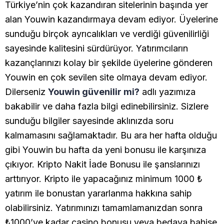
Türkiye’nin çok kazandıran sitelerinin başında yer
alan Youwin kazandırmaya devam ediyor. Üyelerine
sunduğu birçok ayrıcalıkları ve verdiği güvenilirliği
sayesinde kalitesini sürdürüyor. Yatırımcıların
kazançlarınızı kolay bir şekilde üyelerine gönderen
Youwin en çok sevilen site olmaya devam ediyor.
Dilerseniz
Youwin
g
üvenilir mi?
adlı yazımıza
bakabilir ve daha fazla bilgi edinebilirsiniz. Sizlere
sunduğu bilgiler sayesinde aklınızda soru
kalmamasını sağlamaktadır. Bu ara her hafta olduğu
gibi Youwin bu hafta da yeni bonusu ile karşınıza
çıkıyor. Kripto Nakit İade Bonusu ile şanslarınızı
arttırıyor. Kripto ile yapacağınız minimum 1000 ₺
yatırım ile bonustan yararlanma hakkına sahip
olabilirsiniz. Yatırımınızı tamamlamanızdan sonra
₺1000’ye kadar casino bonusu veya bedava bahise