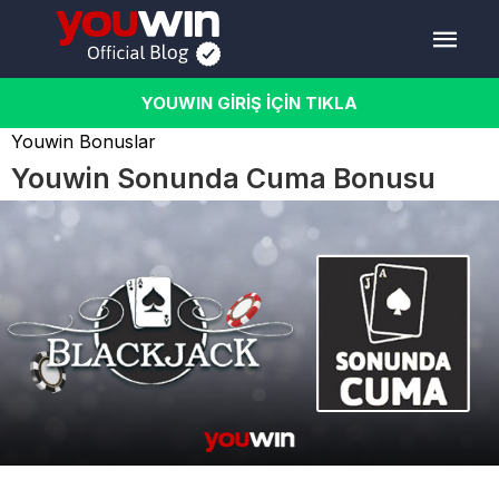
YOUWIN GİRİŞ İÇİN TIKLA
Youwin Bonuslar
Youwin Sonunda Cuma Bonusu