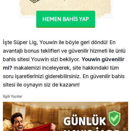
İşte Süper Lig, Youwin ile böyle geri döndü! En
avantajlı bonus teklifleri ve güvenilir hizmeti ile ünlü
bahis sitesi Youwin sizi bekliyor.
Youwin güvenilir
mi?
makalemizi inceleyerek, site hakkındaki tüm
soru işaretlerinizi giderebilirsiniz. En güvenilir bahis
sitesi ile oynayın siz de kazanın!
İlgili Yazılar