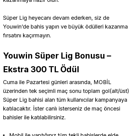
Süper Lig heyecanı devam ederken, siz de
Youwin’de bahis yapın ve büyük ödülleri kazanma
fırsatını kaçırmayın.
Youwin Süper Lig Bonusu –
Ekstra 300 TL Ödül
Cuma ile Pazartesi günleri arasında, MOBİL
üzerinden tek seçimli maç sonu toplam gol(alt/üst)
Süper Lig bahisi alan tüm kullanıcılar kampanyaya
katılacaktır. İster canlı isterseniz de maç öncesi
bahisler ile katılabilirsiniz.
Mobil ile yaptığınız tüm tekli bahislerde elde