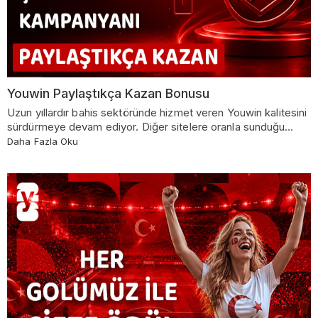
Youwin Paylaştıkça Kazan Bonusu
Uzun yıllardır bahis sektöründe hizmet veren Youwin kalitesini
sürdürmeye devam ediyor. Diğer sitelere oranla sunduğu…
Daha Fazla Oku