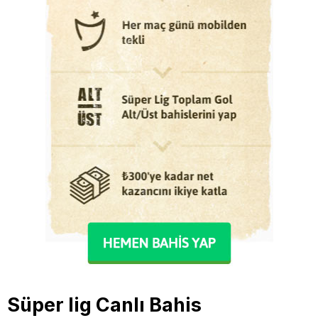
Süper lig Canlı Bahis