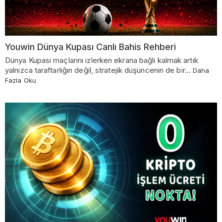
Youwin Dünya Kupası Canlı Bahis Rehberi
Dünya Kupası maçlarını izlerken ekrana bağlı kalmak artık
yalnızca taraftarlığın değil, stratejik düşüncenin de bir…
Daha
Fazla Oku